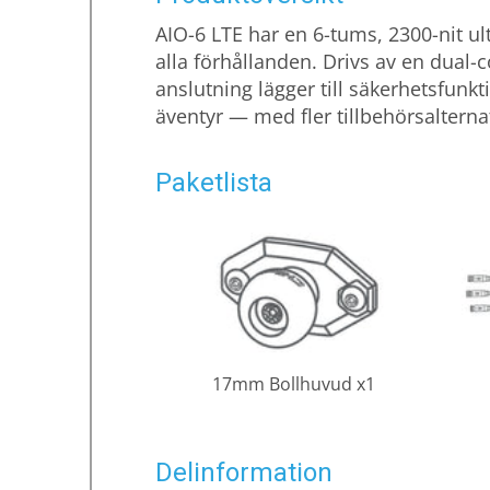
AIO-6 LTE har en 6-tums, 2300-nit ul
alla förhållanden. Drivs av en dual-
anslutning lägger till säkerhetsfunk
äventyr — med fler tillbehörsalterna
Paketlista
17mm Bollhuvud x1
LTE x1
Delinformation