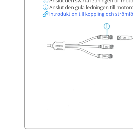
Anslut den svarta ledningen till moto
Anslut den gula ledningen till motor
Introduktion till koppling och strömf