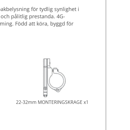
akbelysning för tydlig synlighet i
och pålitlig prestanda. 4G-
ming. Född att köra, byggd för
22-32mm MONTERINGSKRAGE x1
Strömk