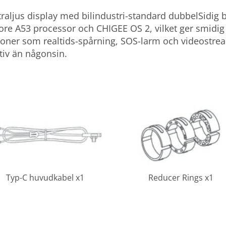
traljus display med bilindustri-standard dubbelSidig b
core A53 processor och CHIGEE OS 2, vilket ger smidig 
tioner som realtids-spårning, SOS-larm och videostrea
tiv än någonsin.
Typ-C huvudkabel x1
Reducer Rings x1