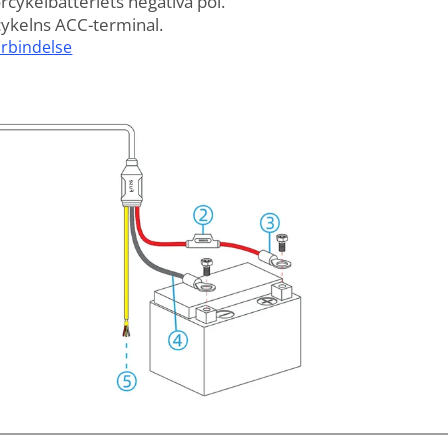
rcykelbatteriets negativa pol.
cykelns ACC-terminal.
örbindelse