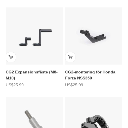
CG2 Expansionsfäste (M8-
CG2-montering för Honda
M10)
Forza NSS350
REA-pris
REA-pris
US$25.99
US$25.99