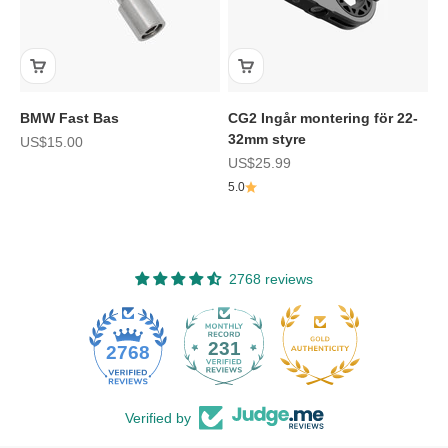
BMW Fast Bas
CG2 Ingår montering för 22-
32mm styre
REA-pris
US$15.00
REA-pris
US$25.99
5.0
2768 reviews
231
2768
Verified by