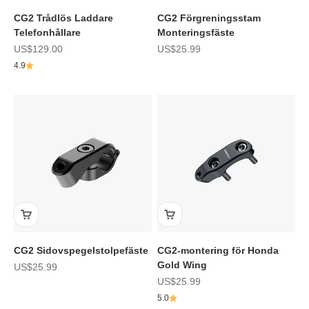
CG2 Trådlös Laddare
CG2 Förgreningsstam
Telefonhållare
Monteringsfäste
REA-pris
REA-pris
US$129.00
US$25.99
4.9
CG2 Sidovspegelstolpefäste
CG2-montering för Honda
Gold Wing
REA-pris
US$25.99
REA-pris
US$25.99
5.0