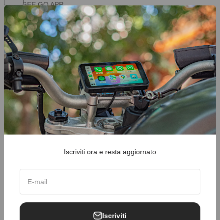
CHIGEE GO APP
Garanzia di Prezzo per 30
Giorni
Metodi di pagamento
Reso & Rimborso
Informativa sulle spedizioni
Informativa sulla privacy
Termini di servizio
Iscriviti ora e resta aggiornato
Stati Uniti (USD $)
Italiano
E-mail
Iscriviti