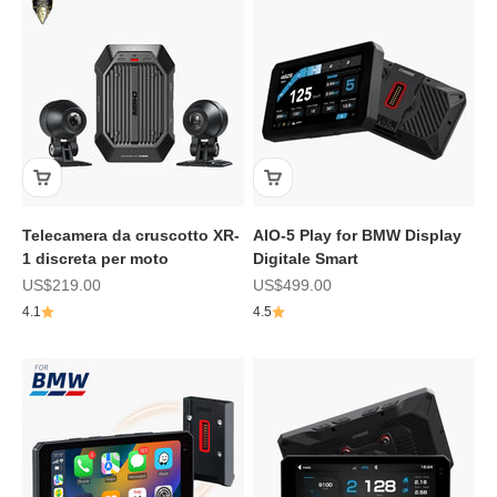
Telecamera da cruscotto XR-
AIO-5 Play for BMW Display
1 discreta per moto
Digitale Smart
Prezzo scontato
Prezzo scontato
US$219.00
US$499.00
4.1
4.5