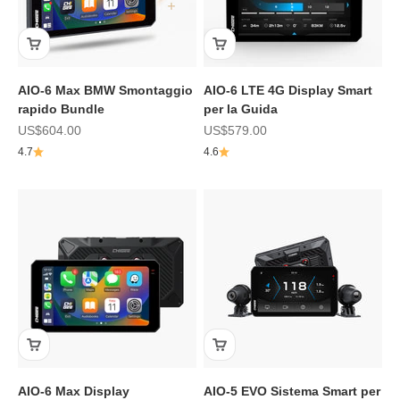
AIO-6 Max BMW Smontaggio
AIO-6 LTE 4G Display Smart
rapido Bundle
per la Guida
Prezzo scontato
Prezzo scontato
US$604.00
US$579.00
4.7
4.6
AIO-6 Max Display
AIO-5 EVO Sistema Smart per