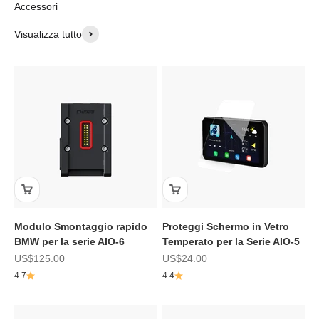
Visualizza tutto
Modulo Smontaggio rapido
Proteggi Schermo in Vetro
BMW per la serie AIO-6
Temperato per la Serie AIO-5
Prezzo scontato
Prezzo scontato
US$125.00
US$24.00
4.7
4.4