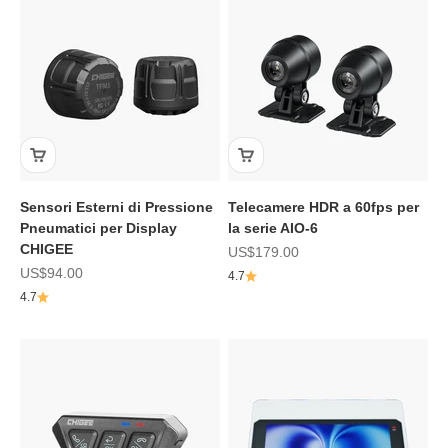
Sensori Esterni di Pressione
Telecamere HDR a 60fps per
Pneumatici per Display
la serie AIO-6
CHIGEE
Prezzo scontato
US$179.00
Prezzo scontato
US$94.00
4.7
4.7