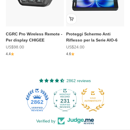
CGRC Pro Wireless Remote -
Proteggi Schermo Anti
Per display CHIGEE
Riflesso per la Serie AIO-6
Prezzo scontato
Prezzo scontato
US$98.00
US$24.00
4.4
4.6
2862 reviews
231
2862
Verified by