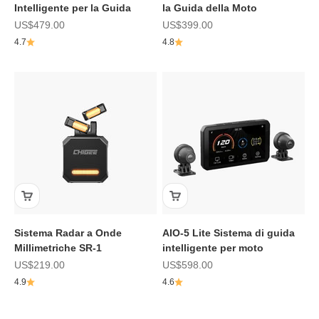
Intelligente per la Guida
la Guida della Moto
Prezzo scontato
Prezzo scontato
US$479.00
US$399.00
4.7
4.8
Sistema Radar a Onde
AIO-5 Lite Sistema di guida
Millimetriche SR-1
intelligente per moto
Prezzo scontato
Prezzo scontato
US$219.00
US$598.00
4.9
4.6