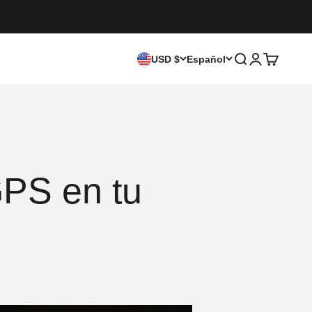
USD $
Español
Buscar
Iniciar sesió
Carrito
GPS en tu