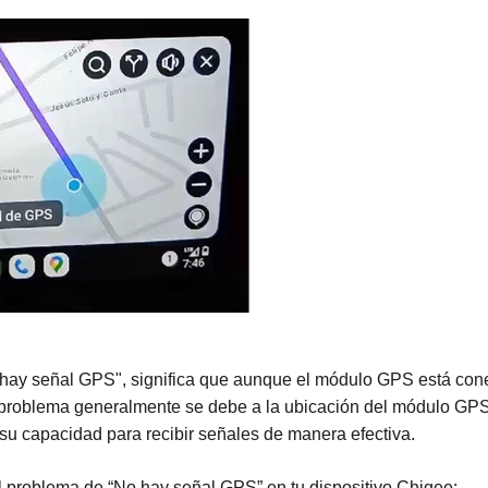
 hay señal GPS", significa que aunque el módulo GPS está cone
te problema generalmente se debe a la ubicación del módulo GPS 
 su capacidad para recibir señales de manera efectiva.
 problema de “No hay señal GPS” en tu dispositivo Chigee: