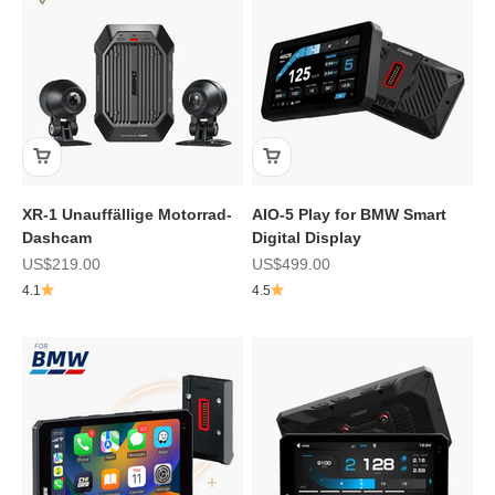
XR-1 Unauffällige Motorrad-
AIO-5 Play for BMW Smart
Dashcam
Digital Display
Angebot
Angebot
US$219.00
US$499.00
4.1
4.5