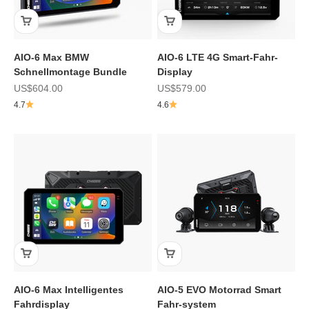
AIO-6 Max BMW
AIO-6 LTE 4G Smart-Fahr-
Schnellmontage Bundle
Display
Angebot
Angebot
US$604.00
US$579.00
4.7
4.6
AIO-6 Max Intelligentes
AIO-5 EVO Motorrad Smart
Fahrdisplay
Fahr-system