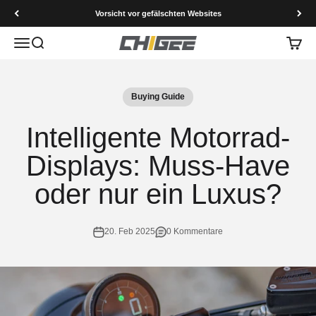
Zum Inhalt springen
Vorsicht vor gefälschten Websites
Menü
Suche
Waren
CHIGEE Technology co.,Ltd
Buying Guide
Intelligente Motorrad-
Displays: Muss-Have
oder nur ein Luxus?
20. Feb 2025
0 Kommentare