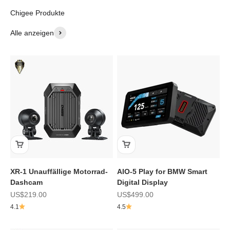
Alle anzeigen
XR-1 Unauffällige Motorrad-
AIO-5 Play for BMW Smart
Dashcam
Digital Display
Angebot
Angebot
US$219.00
US$499.00
4.1
4.5