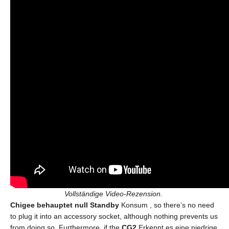
Vollständige Video-Rezension.
Chigee behauptet null
Standby
Konsum
, so there’s no need
to plug it into an accessory socket, although nothing prevents us
from doing so. Furthermore, if the
CG2
Erkennt es eine niedrige