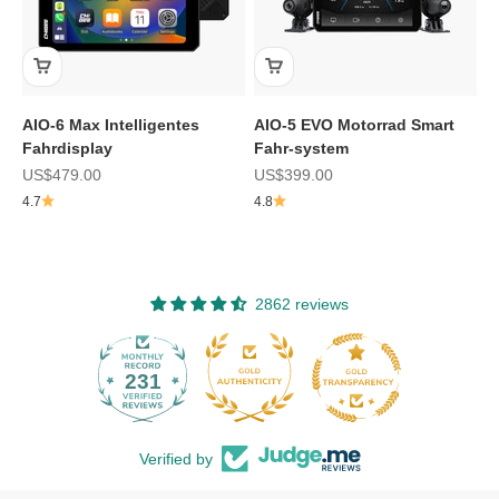
AIO-6 Max Intelligentes
AIO-5 EVO Motorrad Smart
Fahrdisplay
Fahr-system
Angebot
Angebot
US$479.00
US$399.00
4.7
4.8
2862 reviews
231
2862
Verified by