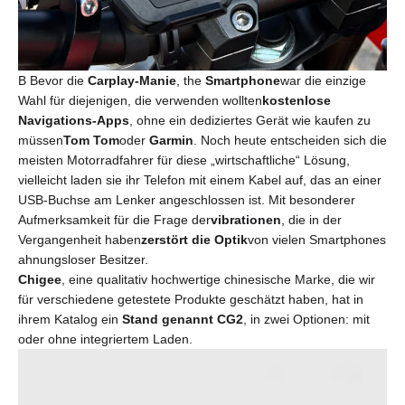
B
Bevor die
Carplay-Manie
, the
Smartphone
war die einzige
Wahl für diejenigen, die verwenden wollten
kostenlose
Navigations-Apps
, ohne ein dediziertes Gerät wie kaufen zu
müssen
Tom Tom
oder
Garmin
. Noch heute entscheiden sich die
meisten Motorradfahrer für diese „wirtschaftliche“ Lösung,
vielleicht laden sie ihr Telefon mit einem Kabel auf, das an einer
USB-Buchse am Lenker angeschlossen ist. Mit besonderer
Aufmerksamkeit für die Frage der
vibrationen
, die in der
Vergangenheit haben
zerstört die Optik
von vielen Smartphones
ahnungsloser Besitzer.
Chigee
, eine qualitativ hochwertige chinesische Marke, die wir
für verschiedene getestete Produkte geschätzt haben, hat in
ihrem Katalog ein
Stand genannt CG2
, in zwei Optionen: mit
oder ohne integriertem Laden.