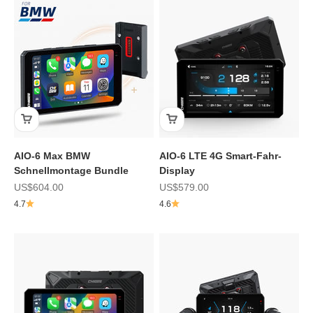
AIO-6 Max BMW
AIO-6 LTE 4G Smart-Fahr-
Schnellmontage Bundle
Display
Angebot
Angebot
US$604.00
US$579.00
4.7
4.6