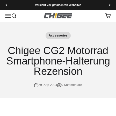
Zum Inhalt springen
Vorsicht vor gefälschten Websites
Menü
Suche
Waren
CHIGEE Technology co.,Ltd
Accessories
Chigee CG2 Motorrad
Smartphone-Halterung
Rezension
29. Sep 2024
0 Kommentare