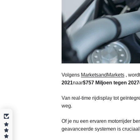
Volgens
MarketsandMarkets
, word
2021
naar
$757 Miljoen tegen 2027
Van real-time rijdisplay tot geïnteg
weg.
Of je nu een ervaren motorrijder be
geavanceerde systemen is cruciaal v