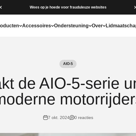
Wees op je hoede voor frauduleuze websites
roducten
Accessoires
Ondersteuning
Over
Lidmaatscha
AIO-5
t de AIO-5-serie u
moderne motorrijder
7 okt. 2024
0 reacties