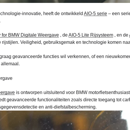
technologie-innovatie, heeft de ontwikkeld
AIO-5 serie
– een seri
.
y for BMW Digitale Weergave
, de
AIO-5 Lite Rijsysteem
, en de
e rijstijlen. Veiligheid, gebruiksgemak en technologie komen na
ie graag geavanceerde functies wil verkennen, of een nieuwkomer
t allemaal.
ergave
eergave
is ontworpen uitsluitend voor BMW motorfietsenthusiasten
 geavanceerde functionaliteiten zoals directe toegang tot car
egevensdetectie en anti-diefstalbescherming.