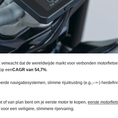
t verwacht dat de wereldwijde markt voor verbonden motorfietse
op een
CAGR van 54,7%
.
reerde navigatiesystemen, slimme rijuitrusting (e.g.,-->-) herdefi
nt of van plan bent om je eerste motor te kopen,
eerste motorfiet
oor een veiligere, slimmere rijervaring.