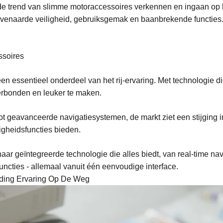
nde trend van slimme motoraccessoires verkennen en ingaan op
eëvenaarde veiligheid, gebruiksgemak en baanbrekende functies
ssoires
n essentieel onderdeel van het rij-ervaring. Met technologie di
 verbonden en leuker te maken.
t geavanceerde navigatiesystemen, de markt ziet een stijging i
ligheidsfuncties bieden.
ar geïntegreerde technologie die alles biedt, van real-time na
cties - allemaal vanuit één eenvoudige interface.
iding Ervaring Op De Weg