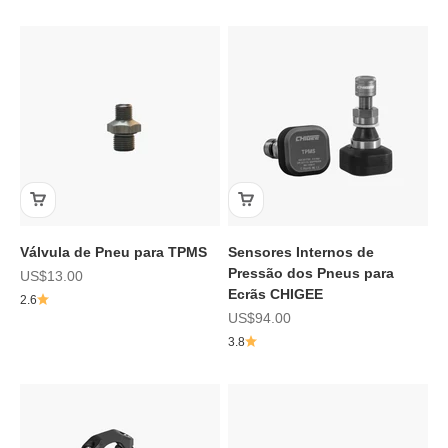
Válvula de Pneu para TPMS
Sensores Internos de
Pressão dos Pneus para
Preço de promoção
US$13.00
Ecrãs CHIGEE
2.6
Preço de promoção
US$94.00
3.8