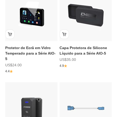
Protetor de Ecrã em Vidro
Capa Protetora de Silicone
Temperado para a Série AIO-
Líquido para a Série AIO-5
5
Preço de promoção
US$35.00
Preço de promoção
US$24.00
4.9
4.4