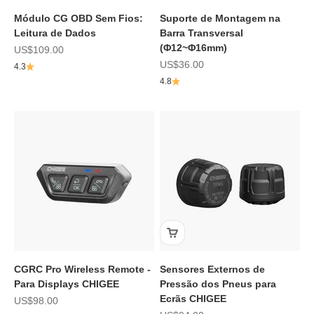
Módulo CG OBD Sem Fios:
Suporte de Montagem na
Leitura de Dados
Barra Transversal
(Φ12~Φ16mm)
Preço de promoção
US$109.00
Preço de promoção
US$36.00
4.3
4.8
CGRC Pro Wireless Remote -
Sensores Externos de
Para Displays CHIGEE
Pressão dos Pneus para
Ecrãs CHIGEE
Preço de promoção
US$98.00