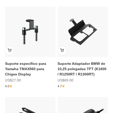
Suporte específico para
Suporte Adaptador BMW de
Yamaha TMAX560 para
10,25 polegadas TFT (K1600
Chigee Display
/ R1250RT / R1300RT)
Preço de promoção
Preço de promoção
US$27.00
US$69.00
4.0
4.7