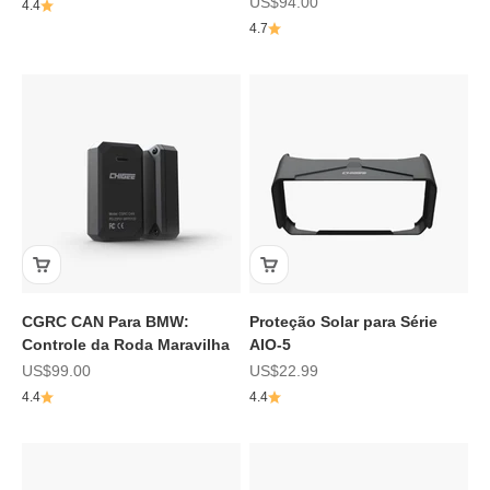
Preço de promoção
US$94.00
4.4
4.7
CGRC CAN Para BMW:
Proteção Solar para Série
Controle da Roda Maravilha
AIO-5
Preço de promoção
Preço de promoção
US$99.00
US$22.99
4.4
4.4