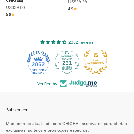
CHIGEE)
Preço de promoção
US$99.99
Preço de promoção
US$39.00
4.9
5.0
2862 reviews
231
2862
Verified by
Subscrever
Mantenha-se atualizado com CHIGEE. Inscreva-se para ofertas
exclusivas, sorteios e promoções especiais.