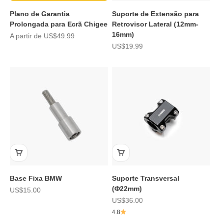
Plano de Garantia
Suporte de Extensão para
Prolongada para Ecrã Chigee
Retrovisor Lateral (12mm-
16mm)
Preço de promoção
A partir de
US$49.99
Preço de promoção
US$19.99
Base Fixa BMW
Suporte Transversal
(Φ22mm)
Preço de promoção
US$15.00
Preço de promoção
US$36.00
4.8