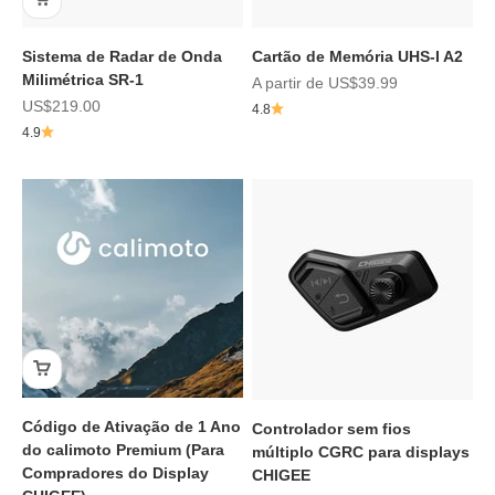
Sistema de Radar de Onda
Cartão de Memória UHS-I A2
Milimétrica SR-1
Preço de promoção
A partir de
US$39.99
Preço de promoção
US$219.00
4.8
4.9
Código de Ativação de 1 Ano
Controlador sem fios
do calimoto Premium (Para
múltiplo CGRC para displays
Compradores do Display
CHIGEE