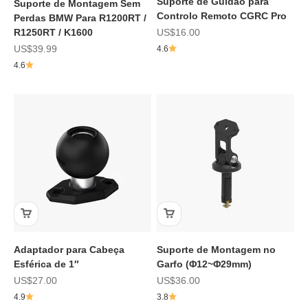
Suporte de Guidão para
Suporte de Montagem Sem
Controlo Remoto CGRC Pro
Perdas BMW Para R1200RT /
Preço de promoção
R1250RT / K1600
US$16.00
Preço de promoção
US$39.99
4.6
4.6
Adaptador para Cabeça
Suporte de Montagem no
Esférica de 1″
Garfo (Φ12~Φ29mm)
Preço de promoção
Preço de promoção
US$27.00
US$36.00
4.9
3.8