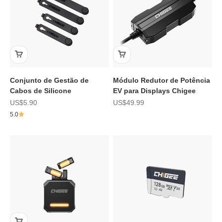
Conjunto de Gestão de
Módulo Redutor de Potência
Cabos de Silicone
EV para Displays Chigee
Preço de promoção
Preço de promoção
US$5.90
US$49.99
5.0