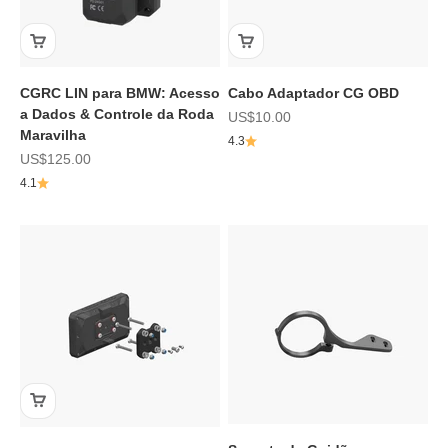
CGRC LIN para BMW: Acesso
Cabo Adaptador CG OBD
a Dados & Controle da Roda
Preço de promoção
US$10.00
Maravilha
4.3
Preço de promoção
US$125.00
4.1