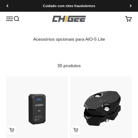
Saltar para o conteúdo
Cuidado com sites fraudulentos
Menu
Pesquisar
Carrin
CHIGEE Technology co.,Ltd
30 produtos