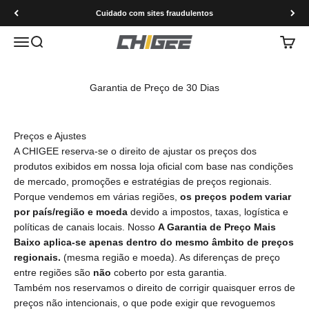
Saltar para o conteúdo
Cuidado com sites fraudulentos
Menu
Pesquisar
Carrin
CHIGEE Technology co.,Ltd
Garantia de Preço de 30 Dias
Preços e Ajustes
A CHIGEE reserva-se o direito de ajustar os preços dos
produtos exibidos em nossa loja oficial com base nas condições
de mercado, promoções e estratégias de preços regionais.
Porque vendemos em várias regiões,
os preços podem variar
por país/região e moeda
devido a impostos, taxas, logística e
políticas de canais locais. Nosso
A Garantia de Preço Mais
Baixo aplica-se apenas dentro do mesmo âmbito de preços
regionais.
(mesma região e moeda). As diferenças de preço
entre regiões são
não
coberto por esta garantia.
Também nos reservamos o direito de corrigir quaisquer erros de
preços não intencionais, o que pode exigir que revoguemos